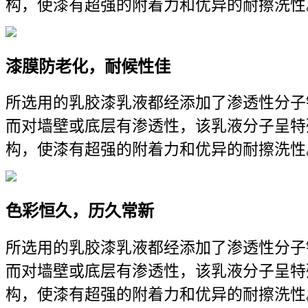
构，使漆有超强的附着力和优异的耐擦洗性
漆膜防老化，耐候性佳
所选用的乳胶漆乳液都经添加了渗透性分子
而对墙壁或底层有渗透性，该乳液分子呈特
构，使漆有超强的附着力和优异的耐擦洗性
色彩恒久，历久常新
所选用的乳胶漆乳液都经添加了渗透性分子
而对墙壁或底层有渗透性，该乳液分子呈特
构，使漆有超强的附着力和优异的耐擦洗性