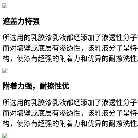
遮盖力特强
所选用的乳胶漆乳液都经添加了渗透性分子
而对墙壁或底层有渗透性，该乳液分子呈特
构，使漆有超强的附着力和优异的耐擦洗性
附着力强，耐擦性优
所选用的乳胶漆乳液都经添加了渗透性分子
而对墙壁或底层有渗透性，该乳液分子呈特
构，使漆有超强的附着力和优异的耐擦洗性