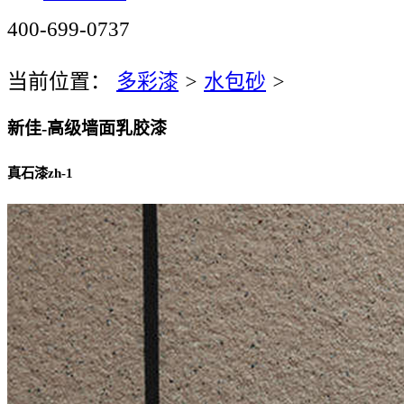
400-699-0737
当前位置：
多彩漆
>
水包砂
>
新佳-高级墙面乳胶漆
真石漆zh-1