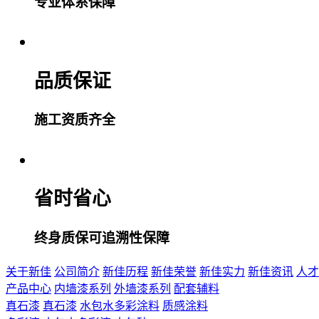
专业体系保障
品质保证
施工资质齐全
省时省心
终身质保可追溯性保障
关于新佳
公司简介
新佳历程
新佳荣誉
新佳实力
新佳资讯
人才
产品中心
内墙漆系列
外墙漆系列
配套辅料
真石漆
真石漆
水包水多彩涂料
质感涂料