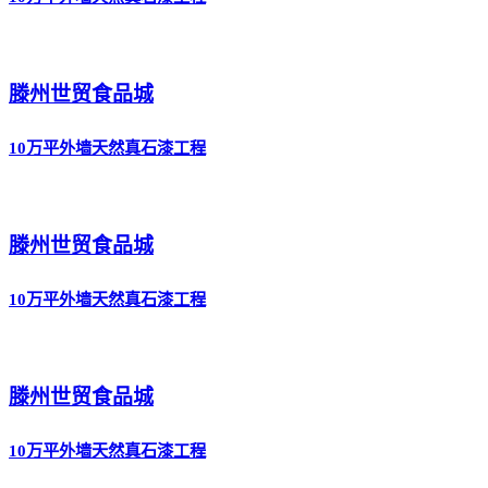
滕州世贸食品城
10万平外墙天然真石漆工程
滕州世贸食品城
10万平外墙天然真石漆工程
滕州世贸食品城
10万平外墙天然真石漆工程