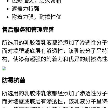
色彩恒久，历久常新
遮盖力特强
附着力强，耐擦性优
售后服务和管理完善
所选用的乳胶漆乳液都经添加了渗透性分子
而对墙壁或底层有渗透性，该乳液分子呈特
构，使漆有超强的附着力和优异的耐擦洗性
防霉抗菌
所选用的乳胶漆乳液都经添加了渗透性分子
而对墙壁或底层有渗透性，该乳液分子呈特