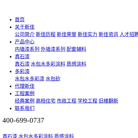
首页
关于新佳
公司简介
新佳历程
新佳荣誉
新佳实力
新佳资讯
人才招
产品中心
内墙漆系列
外墙漆系列
配套辅料
真石漆
真石漆
水包水多彩涂料
质感涂料
多彩漆
水包水多彩漆
水包砂
代理新佳
工程案例
经典案例
高档住宅
市政工程
学校工程
旧楼翻新
联系我们
400-699-0737
真石漆
水包水多彩涂料
质感涂料