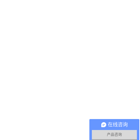
在线咨询
产品咨询