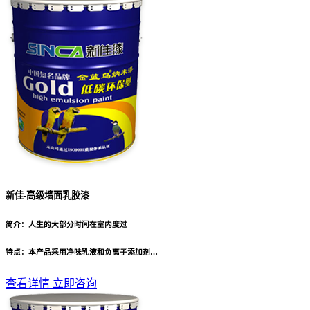
新佳-高级墙面乳胶漆
简介：人生的大部分时间在室内度过
特点：本产品采用净味乳液和负离子添加剂…
查看详情
立即咨询