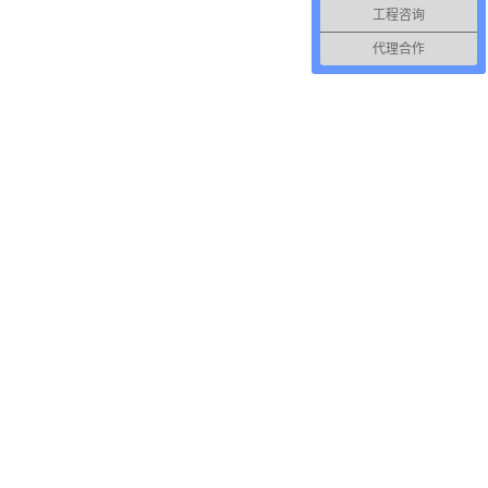
工程咨询
代理合作