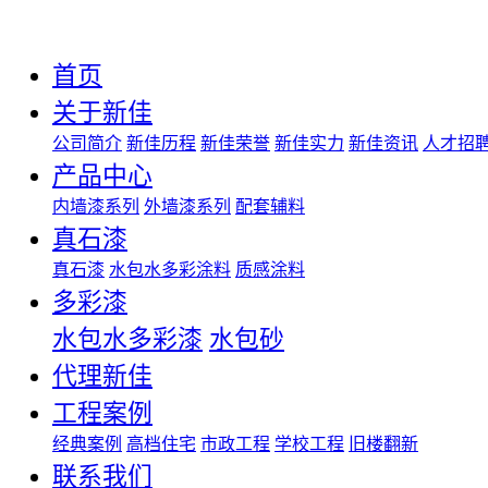
首页
关于新佳
公司简介
新佳历程
新佳荣誉
新佳实力
新佳资讯
人才招
产品中心
内墙漆系列
外墙漆系列
配套辅料
真石漆
真石漆
水包水多彩涂料
质感涂料
多彩漆
水包水多彩漆
水包砂
代理新佳
工程案例
经典案例
高档住宅
市政工程
学校工程
旧楼翻新
联系我们