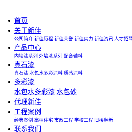
首页
关于新佳
公司简介
新佳历程
新佳荣誉
新佳实力
新佳资讯
人才招
产品中心
内墙漆系列
外墙漆系列
配套辅料
真石漆
真石漆
水包水多彩涂料
质感涂料
多彩漆
水包水多彩漆
水包砂
代理新佳
工程案例
经典案例
高档住宅
市政工程
学校工程
旧楼翻新
联系我们