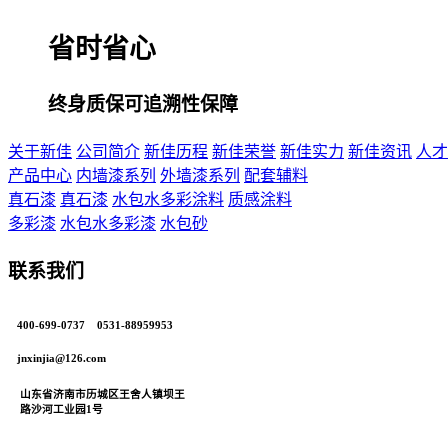
省时省心
终身质保可追溯性保障
关于新佳
公司简介
新佳历程
新佳荣誉
新佳实力
新佳资讯
人才
产品中心
内墙漆系列
外墙漆系列
配套辅料
真石漆
真石漆
水包水多彩涂料
质感涂料
多彩漆
水包水多彩漆
水包砂
联系我们
400-699-0737 0531-88959953
jnxinjia@126.com
山东省济南市历城区王舍人镇坝王
路沙河工业园1号